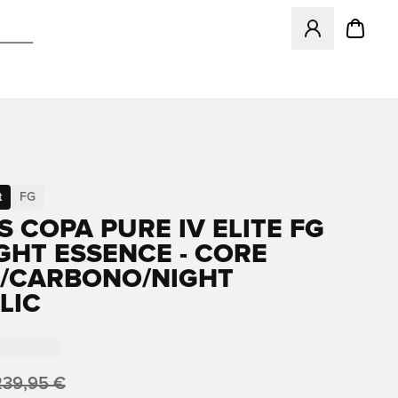
Abre un modal pa
t
FG
S COPA PURE IV ELITE FG
GHT ESSENCE - CORE
/CARBONO/NIGHT
LIC
239,95 €