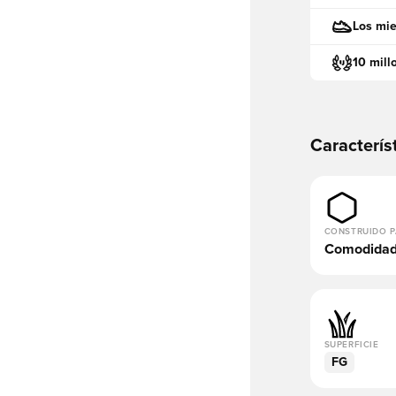
Los mie
10 mill
Caracterís
CONSTRUIDO 
Comodida
SUPERFICIE
FG