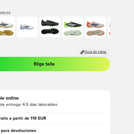
IBLES
Guía de tallas
Elige talla
 para iniciar sesión o registrarse como miembro
le online
 de entrega:
4-5 días laborables
ratis a partir de 119 EUR
 para devoluciones