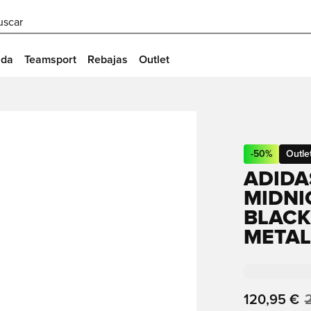
uscar
ida
Teamsport
Rebajas
Outlet
-
50
%
Outle
ADIDA
MIDNI
BLACK
METAL
120,95 €