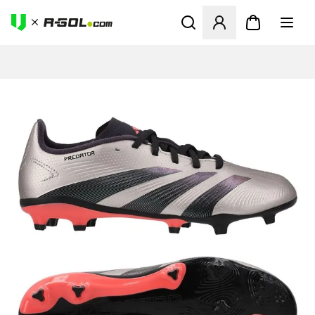
Abre un modal para iniciar 