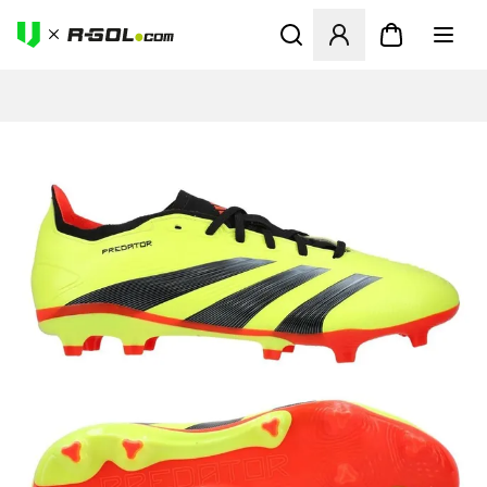
Abre un modal para iniciar 