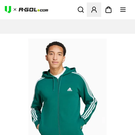
Abre un modal para iniciar 