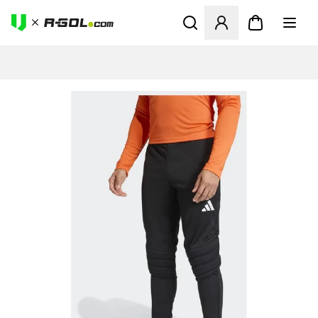
Abre un modal para iniciar 