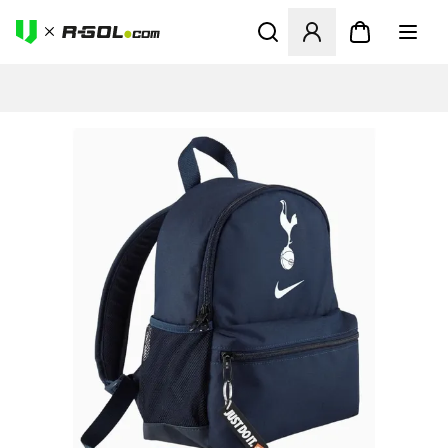
Abre un modal para iniciar 