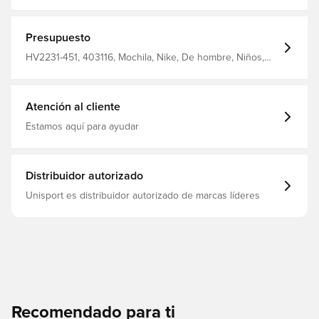
marino 37.99 EUR Talla: OneSize Fabricante: Nike Equipo:
Tottenham Hotspur Liga: Premier League Datos del
fabricante: Global Distributor of Nike, Inc. 5701 West
Slaughter Lane, Bldg A130 Austin TX 78749, US Tel.1-888-
Presupuesto
588-8834, info@athleteps.com filter_colors: azul marino
HV2231-451, 403116, Mochila, Nike, De hombre, Niños,
Azul
Atención al cliente
Estamos aquí para ayudar
Distribuidor autorizado
Unisport es distribuidor autorizado de marcas líderes
Recomendado para ti