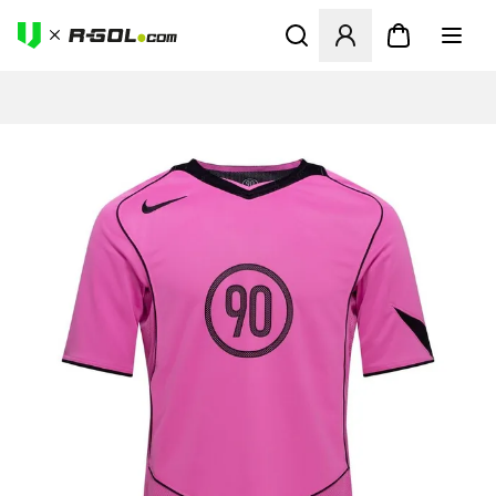
Abre un modal para iniciar 