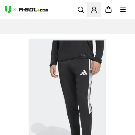
Abre un modal para iniciar 