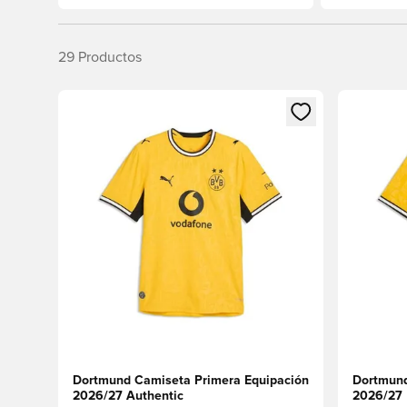
Unisport. Compra siempre fácil y entrega rápida.
29
Productos
Abre un modal para iniciar sesión o registrarse como
Abre un m
Dortmund Camiseta Primera Equipación
Dortmund
2026/27 Authentic
2026/27