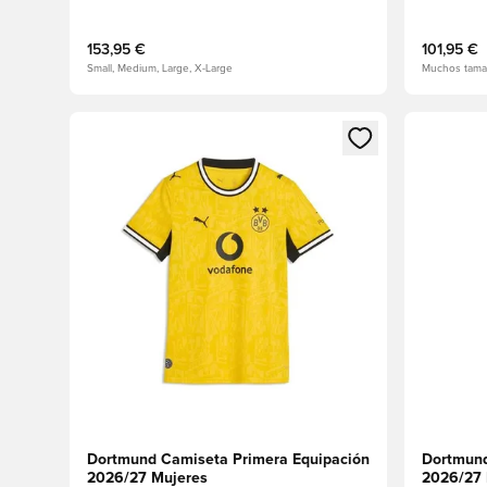
153,95 €
101,95 €
Small, Medium, Large, X-Large
Muchos tama
Abre un modal para iniciar sesión o registrarse como
Abre un m
Dortmund Camiseta Primera Equipación
Dortmund
2026/27 Mujeres
2026/27 