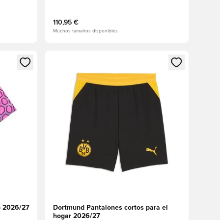
110,95 €
Muchos tamaños disponibles
sión o registrarse como miembro
Abre un modal para iniciar sesión o registrarse 
o 2026/27
Dortmund Pantalones cortos para el
hogar 2026/27