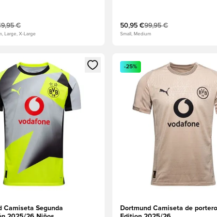
49,95 €
50,95 €
99,95 €
m, Large, X-Large
Small, Medium
 miembro
odal para iniciar sesión o registrarse como miembro
Abre un modal para iniciar se
-25%
d Camiseta Segunda
Dortmund Camiseta de portero
ón 2025/26 Niños
Edition 2025/26