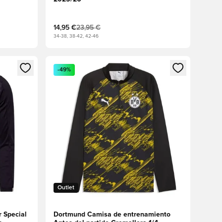
14,95 €
23,95 €
34-38, 38-42, 42-46
sión o registrarse como miembro
Abre un modal para iniciar sesión o registrarse 
-49%
Outlet
 Special
Dortmund Camisa de entrenamiento