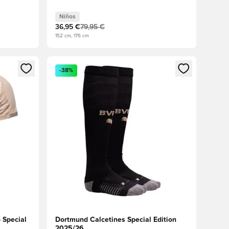
Niños
36,95 €
79,95 €
152 cm, 176 cm
sión o registrarse como miembro
Abre un modal para iniciar sesión o registrarse 
-38%
 Special
Dortmund Calcetines Special Edition
2025/26