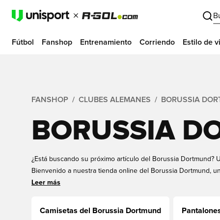
B
Fútbol
Fanshop
Entrenamiento
Corriendo
Estilo de v
FANSHOP
CLUBES ALEMANES
BORUSSIA DO
BORUSSIA D
¿Está buscando su próximo artículo del Borussia Dortmund? Un
Bienvenido a nuestra tienda online del Borussia Dortmund, un
del Borussia Dortmund, que quieren apoyar y representar al c
Leer más
orgullo. Nuestra tienda de fans del Borussia Dortmund se com
Borussia Dortmund, desde camisetas, equipaciones y product
Camisetas del Borussia Dortmund
Pantalones
Demuestre su orgullo por el Borussia Dortmund y compre su 