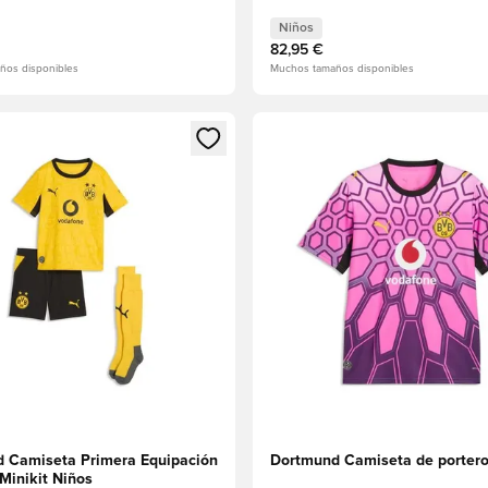
Niños
82,95 €
ños disponibles
Muchos tamaños disponibles
 miembro
odal para iniciar sesión o registrarse como miembro
Abre un modal para iniciar se
 Camiseta Primera Equipación
Dortmund Camiseta de porter
Minikit Niños