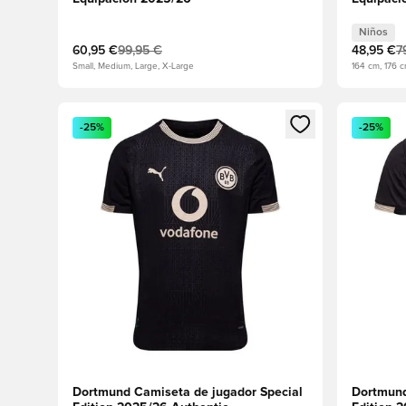
Niños
60,95 €
99,95 €
48,95 €
7
Small, Medium, Large, X-Large
164 cm, 176 
Abre un modal para iniciar sesión o registrarse como
Abre un m
-25%
-25%
Dortmund Camiseta de jugador Special
Dortmund