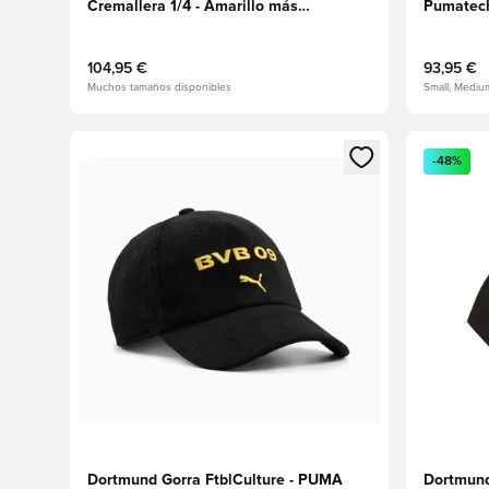
Cremallera 1/4 - Amarillo más
Pumatech
rápido/Alerta amarilla
claro frío
104,95 €
93,95 €
Muchos tamaños disponibles
Small, Mediu
Abre un modal para iniciar sesión o registrarse como
Abre un m
-48%
Dortmund Gorra FtblCulture - PUMA
Dortmund