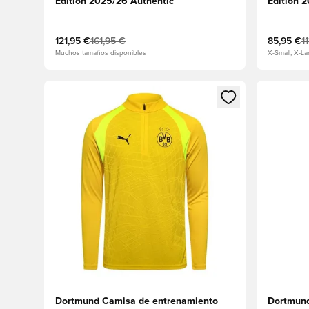
Edition 2025/26 Authentic
Edition 
121,95 €
161,95 €
85,95 €
1
Muchos tamaños disponibles
X-Small, X-La
Abre un modal para iniciar sesión o registrarse como
Abre un m
Dortmund Camisa de entrenamiento
Dortmund