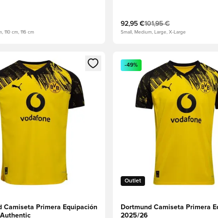
92,95 €
101,95 €
, 110 cm, 116 cm
Small, Medium, Large, X-Large
 miembro
odal para iniciar sesión o registrarse como miembro
Abre un modal para iniciar se
-49%
Outlet
 Camiseta Primera Equipación
Dortmund Camiseta Primera E
Authentic
2025/26