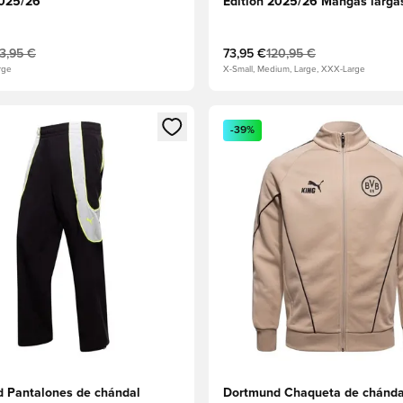
2025/26
Edition 2025/26 Mangas larga
13,95 €
73,95 €
120,95 €
rge
X-Small, Medium, Large, XXX-Large
 miembro
odal para iniciar sesión o registrarse como miembro
Abre un modal para iniciar se
-39%
 Pantalones de chándal
Dortmund Chaqueta de chánda