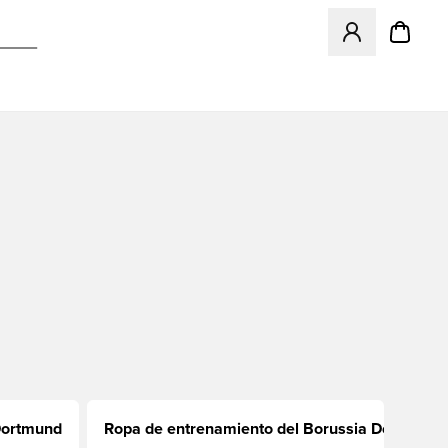
Abre un modal pa
 Dortmund
Ropa de entrenamiento del Borussia Dortmund