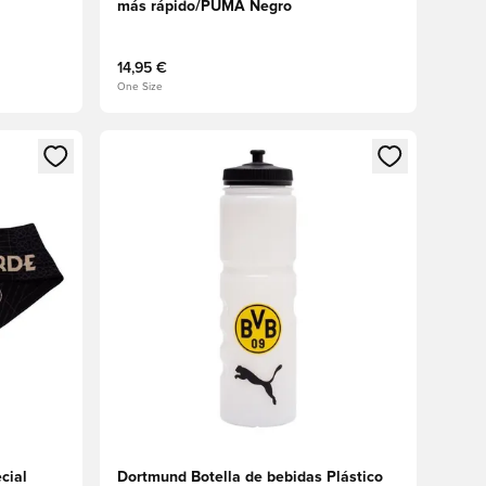
más rápido/PUMA Negro
14,95 €
One Size
sión o registrarse como miembro
Abre un modal para iniciar sesión o registrarse 
cial
Dortmund Botella de bebidas Plástico