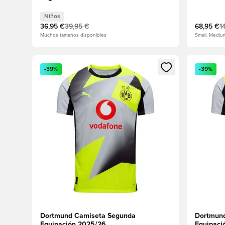
Niños
36,95 €
39,95 €
68,95 €
1
Muchos tamaños disponibles
Small, Mediu
Abre un modal para iniciar sesión o registrarse como
Abre un m
-39%
-39%
Dortmund Camiseta Segunda
Dortmun
Equipación 2025/26
Equipaci