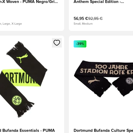
-X Woven - PUMA Negro/Gris
Anthem Special Edition -
Amarillo/PUMA Negro
56,95 €
92,95 €
m, Large, X-Large
Small, Medium
 miembro
odal para iniciar sesión o registrarse como miembro
Abre un modal para iniciar se
-39%
 Bufanda Essentials - PUMA
Dortmund Bufanda Culture Spe