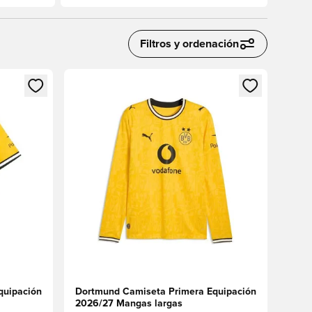
Filtros y ordenación
sión o registrarse como miembro
Abre un modal para iniciar sesión o registrarse 
quipación
Dortmund Camiseta Primera Equipación
2026/27 Mangas largas