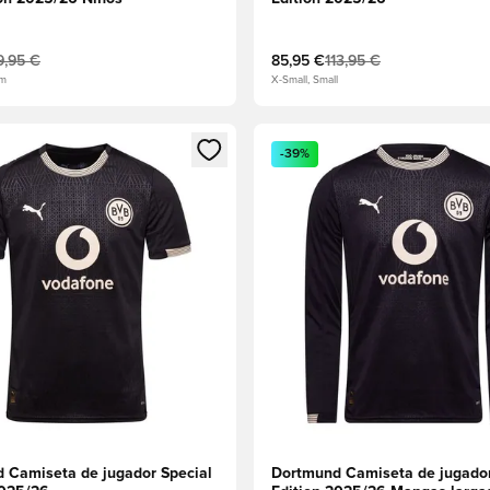
9,95 €
85,95 €
113,95 €
cm
X-Small, Small
 miembro
odal para iniciar sesión o registrarse como miembro
Abre un modal para iniciar se
-39%
 Camiseta de jugador Special
Dortmund Camiseta de jugador