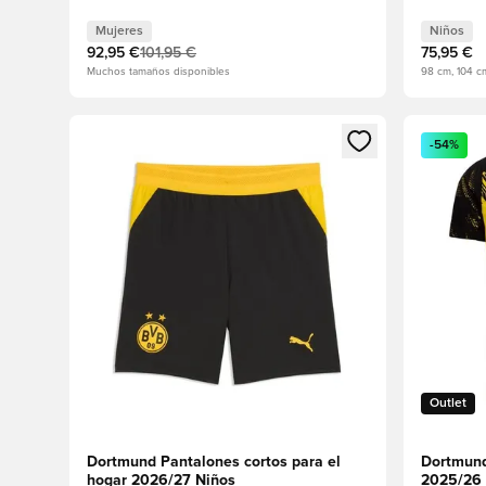
Mujeres
Niños
92,95 €
101,95 €
75,95 €
Muchos tamaños disponibles
98 cm, 104 cm
Abre un modal para iniciar sesión o registrarse como
Abre un m
-54%
Outlet
Dortmund Pantalones cortos para el
Dortmund
hogar 2026/27 Niños
2025/26 