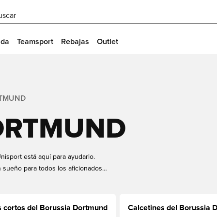
uscar
ida
Teamsport
Rebajas
Outlet
RTMUND
ORTMUND
isport está aquí para ayudarlo.
 sueño para todos los aficionados
lub vistiendo sus colores con
pone de todo tipo de artículos del
os del Dortmund en general.
 cortos del Borussia Dortmund
Calcetines del Borussia
nuevo producto para fanáticos en