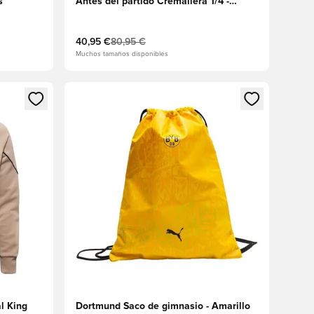
s
Antes del partido Cremallera 1/4 -
PUMA Negro/Amarillo más rápido
40,95 €
80,95 €
Muchos tamaños disponibles
sión o registrarse como miembro
Abre un modal para iniciar sesión o registrarse 
l King
Dortmund Saco de gimnasio - Amarillo