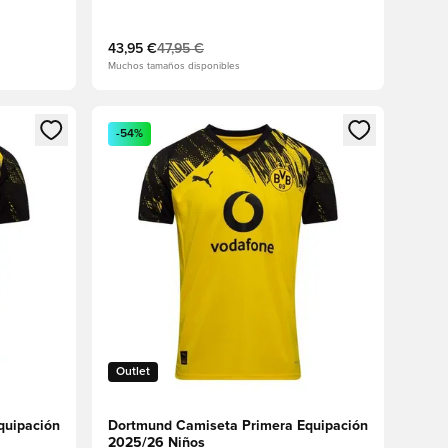
43,95 €
47,95 €
Muchos tamaños disponibles
sión o registrarse como miembro
Abre un modal para iniciar sesión o registrarse 
-54%
Outlet
quipación
Dortmund Camiseta Primera Equipación
2025/26 Niños