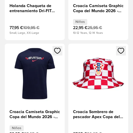
Holanda Chaqueta de
Croacia Camiseta Graphic
entrenamiento Dri-FIT
Copa del Mundo 2026 -
KMD Anthem Copa del
Blanco/Hiperreal/Rojo
Mundo 2026 -
universitario Niños
Niños
Hipercarmesí/Negro
77,95 €
109,95 €
22,95 €
25,95 €
Small, Large, XX-Large
10-12 Years, 12-14 Years
Abre un modal para iniciar sesión o registrarse como miembr
Abre un modal para iniciar se
Croacia Camiseta Graphic
Croacia Sombrero de
Copa del Mundo 2026 -
pescador Apex Copa del
Obsidiana/Blanco/Rojo
Mundo 2026 -
universitario Niños
Blanco/Sport
Niños
Red/Hiperreal