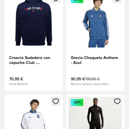
Croacia Sudadera con
Grecia Chaqueta Anthem
capucha Club -
- Azul
Obsidiana/Blanco/Rojo
universitario
70,95 €
90,95 €
119,95 €
Small, Medium
Muchos tamaños disponibles
Abre un modal para iniciar sesión o registrarse como miembr
Abre un modal para iniciar se
-29%