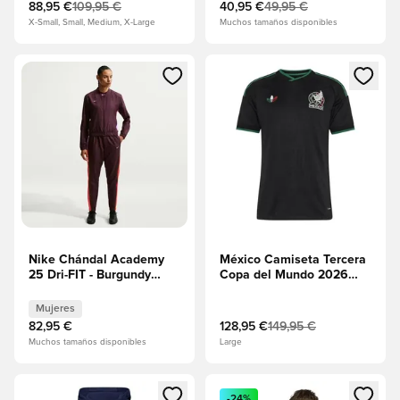
88,95 €
109,95 €
40,95 €
49,95 €
X-Small, Small, Medium, X-Large
Muchos tamaños disponibles
Abre un modal para iniciar sesión o registrarse como miembr
Abre un modal para iniciar se
Nike Chándal Academy
México Camiseta Tercera
25 Dri-FIT - Burgundy
Copa del Mundo 2026
Crush Mujeres
Authentic
Mujeres
82,95 €
128,95 €
149,95 €
Muchos tamaños disponibles
Large
Abre un modal para iniciar sesión o registrarse como miembr
Abre un modal para iniciar se
-24%