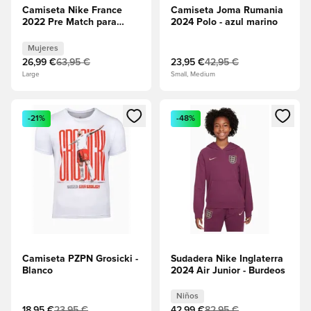
Camiseta Nike France
Camiseta Joma Rumania
2022 Pre Match para
2024 Polo - azul marino
mujeres - Multicolor
Mujeres
26,99 €
63,95 €
23,95 €
42,95 €
Large
Small, Medium
Abre un modal para iniciar sesión o registrarse como miembr
Abre un modal para iniciar se
-21%
-48%
Camiseta PZPN Grosicki -
Sudadera Nike Inglaterra
Blanco
2024 Air Junior - Burdeos
Niños
18,95 €
23,95 €
42,99 €
82,95 €