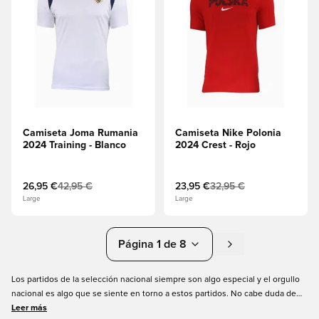
Camiseta Joma Rumania
Camiseta Nike Polonia
2024 Training - Blanco
2024 Crest - Rojo
26,95 €
42,95 €
23,95 €
32,95 €
Large
Large
Página 1 de 8
Los partidos de la selección nacional siempre son algo especial y el orgullo
nacional es algo que se siente en torno a estos partidos. No cabe duda de
que vale la pena ver los partidos y torneos nacionales, aunque su país no
Leer más