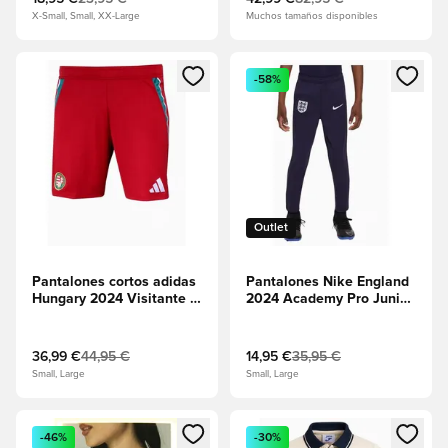
X-Small, Small, XX-Large
Muchos tamaños disponibles
Abre un modal para iniciar sesión o registrarse como miembr
Abre un modal para iniciar se
-58%
Outlet
Pantalones cortos adidas
Pantalones Nike England
Hungary 2024 Visitante -
2024 Academy Pro Junior
Rojo
- azul marino
36,99 €
44,95 €
14,95 €
35,95 €
Small, Large
Small, Large
Abre un modal para iniciar sesión o registrarse como miembr
Abre un modal para iniciar se
-46%
-30%