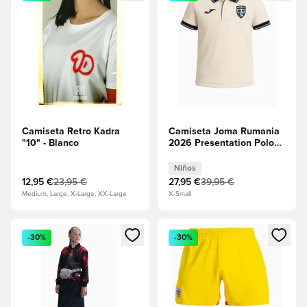
Camiseta Retro Kadra
Camiseta Joma Rumania
"10" - Blanco
2026 Presentation Polo
Junior - Beige
Niños
12,95 €
23,95 €
27,95 €
39,95 €
Medium, Large, X-Large, XX-Large
X-Small
Abre un modal para iniciar sesión o registrarse como miembr
Abre un modal para iniciar se
-30%
-30%