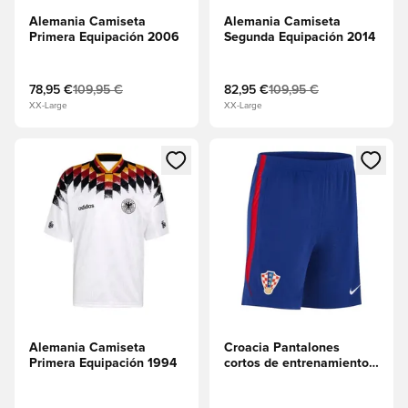
Alemania Camiseta
Alemania Camiseta
Primera Equipación 2006
Segunda Equipación 2014
78,95 €
109,95 €
82,95 €
109,95 €
XX-Large
XX-Large
Abre un modal para iniciar sesión o registrarse como miembr
Abre un modal para iniciar se
Alemania Camiseta
Croacia Pantalones
Primera Equipación 1994
cortos de entrenamiento
Dri-FIT Strike - Azul real
profundo/Sport Red