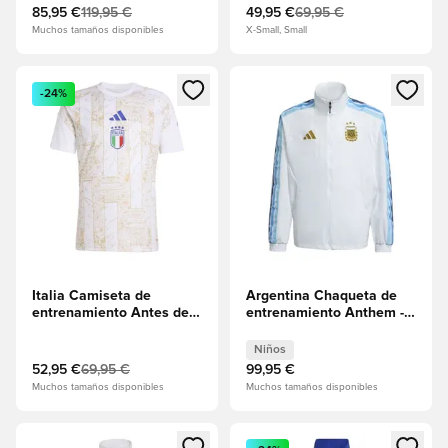
85,95 €
119,95 €
49,95 €
69,95 €
Muchos tamaños disponibles
X-Small, Small
Abre un modal para iniciar sesión o registrarse como miembr
Abre un modal para iniciar se
-24%
Italia Camiseta de
Argentina Chaqueta de
entrenamiento Antes del
entrenamiento Anthem -
partido
Blanco Niños
Niños
52,95 €
69,95 €
99,95 €
Muchos tamaños disponibles
Muchos tamaños disponibles
Abre un modal para iniciar sesión o registrarse como miembr
Abre un modal para iniciar se