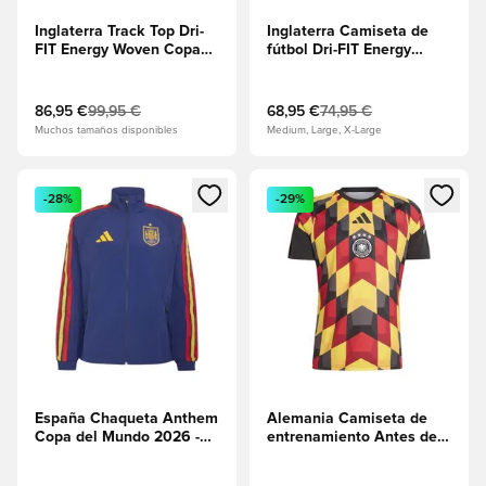
Inglaterra Track Top Dri-
Inglaterra Camiseta de
FIT Energy Woven Copa
fútbol Dri-FIT Energy
del Mundo 2026 -
Copa del Mundo 2026 -
Obsidiana/Work
Work
Blue/Speed Red
Blue/Blanco/Obsidiana
86,95 €
99,95 €
68,95 €
74,95 €
Muchos tamaños disponibles
Medium, Large, X-Large
Abre un modal para iniciar sesión o registrarse como miembr
Abre un modal para iniciar se
-28%
-29%
España Chaqueta Anthem
Alemania Camiseta de
Copa del Mundo 2026 -
entrenamiento Antes del
Azul oscuro
partido -
Negro/Amarillo/Rojo