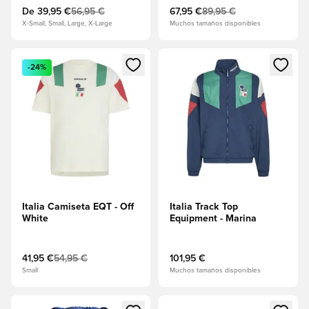
De
39,95 €
56,95 €
67,95 €
89,95 €
X-Small, Small, Large, X-Large
Muchos tamaños disponibles
Abre un modal para iniciar sesión o registrarse como miembr
Abre un modal para iniciar se
-24%
Italia Camiseta EQT - Off
Italia Track Top
White
Equipment - Marina
41,95 €
54,95 €
101,95 €
Small
Muchos tamaños disponibles
Abre un modal para iniciar sesión o registrarse como miembr
Abre un modal para iniciar se