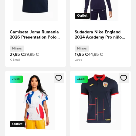
Outlet
Camiseta Joma Rumania
Sudadera Nike England
2026 Presentation Polo
2024 Academy Pro niños
Junior - azul marino
pequeños - azul marino
Niños
Niños
27,95 €
39,95 €
17,95 €
44,95 €
X-Small
Large
Abre un modal para iniciar sesión o registrarse como miembr
Abre un modal para iniciar se
-58%
-44%
Outlet