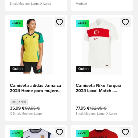
Small, Medium, Large, X-Large
Medium
Abre un modal para iniciar sesión o registrarse como miembr
Abre un modal para iniciar se
-64%
-49%
Outlet
Outlet
Camiseta adidas Jamaica
Camiseta Nike Turquía
2024 Home para mujeres
2024 Local Match -
- Amarillo
Blanco
Mujeres
35,99 €
99,95 €
77,95 €
152,95 €
X-Small, Medium, Large
Small, Medium, Large, X-Large
Abre un modal para iniciar sesión o registrarse como miembr
Abre un modal para iniciar se
-37%
-27%