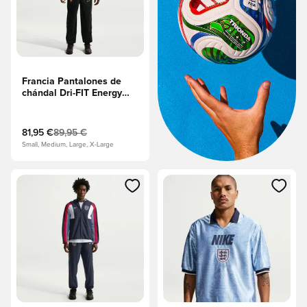
Francia Pantalones de
chándal Dri-FIT Energy
Woven Copa del Mundo
2026 - Negro/Iglú/Cobre
metálico
81,95 €
89,95 €
Small, Medium, Large, X-Large
Abre un modal para iniciar sesión o registrarse como miembr
Abre un modal para iniciar se