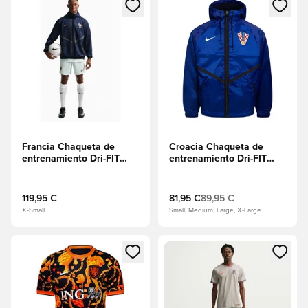
Abre un modal para iniciar sesión o registrarse como miembr
Abre un modal para iniciar se
Francia Chaqueta de
Croacia Chaqueta de
entrenamiento Dri-FIT
entrenamiento Dri-FIT
KMC Anthem Copa del
KMD Anthem Copa del
Mundo 2026 - Azul
Mundo 2026 - Azul real
ennegrecido/Juego
profundo/Blanco
119,95 €
81,95 €
89,95 €
real/Cobre metálico
X-Small
Small, Medium, Large, X-Large
Abre un modal para iniciar sesión o registrarse como miembr
Abre un modal para iniciar se