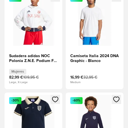
Sudadera adidas NOC
Camiseta Italia 2024 DNA
Polonia Z.N.E. Podium FZ
Graphic - Blanco
para mujeres - Blanco
Mujeres
82,99 €
109,95 €
16,99 €
32,95 €
Large, X-Large
Medium
Abre un modal para iniciar sesión o registrarse como miembr
Abre un modal para iniciar se
-30%
-60%