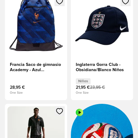
Francia Saco de gimnasio
Inglaterra Gorra Club -
Academy - Azul
Obsidiana/Blanco Niños
ennegrecido/Juego
real/Cobre metálico
Niños
28,95 €
21,95 €
23,95 €
One Size
One Size
Abre un modal para iniciar sesión o registrarse como miembr