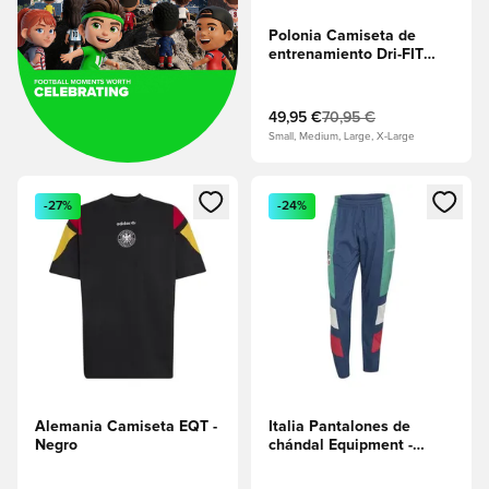
Polonia Camiseta de
entrenamiento Dri-FIT
Academy Pro Antes del
partido - Platino
puro/Cool Grey/Sport Red
49,95 €
70,95 €
Small, Medium, Large, X-Large
Abre un modal para iniciar sesión o registrarse como miembr
Abre un modal para iniciar se
-27%
-24%
Alemania Camiseta EQT -
Italia Pantalones de
Negro
chándal Equipment -
Marina