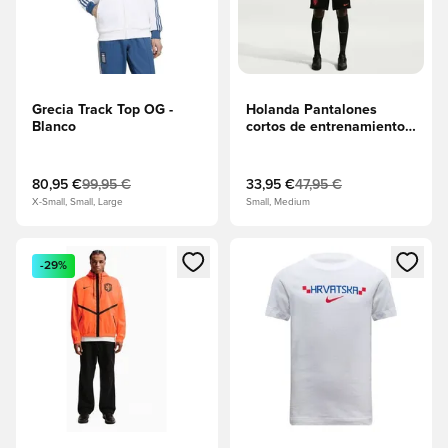
Grecia Track Top OG -
Holanda Pantalones
Blanco
cortos de entrenamiento
Dri-FIT Strike Copa del
Mundo 2026 -
Negro/Hipercarmesí
80,95 €
99,95 €
33,95 €
47,95 €
X-Small, Small, Large
Small, Medium
Abre un modal para iniciar sesión o registrarse como miembr
Abre un modal para iniciar se
-29%