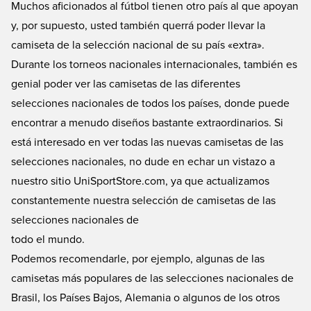
esté representado. Obviamente querrá tener su propia camiseta de la
Muchos aficionados al fútbol tienen otro país al que apoyan
selección nacional y es muy probable que la encuentre aquí en
y, por supuesto, usted también querrá poder llevar la
UniSportStore.com.
camiseta de la selección nacional de su país «extra».
Durante los torneos nacionales internacionales, también es
genial poder ver las camisetas de las diferentes
selecciones nacionales de todos los países, donde puede
encontrar a menudo diseños bastante extraordinarios. Si
está interesado en ver todas las nuevas camisetas de las
selecciones nacionales, no dude en echar un vistazo a
nuestro sitio UniSportStore.com, ya que actualizamos
constantemente nuestra selección de camisetas de las
selecciones nacionales de
todo el mundo.
Podemos recomendarle, por ejemplo, algunas de las
camisetas más populares de las selecciones nacionales de
Brasil, los Países Bajos, Alemania o algunos de los otros