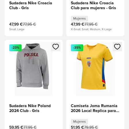
Sudadera Nike Croacia
Sudadera Nike Croacia
Club - Gris
Club para mujeres - Gris
Mujeres
47,99 €
77,95 €
47,99 €
77,95 €
Small, Large
X-Small, Small, Medium, X-Large
Abre un modal para iniciar sesión o registrarse como miembr
Abre un modal para iniciar se
-23%
-35%
Sudadera Nike Poland
Camiseta Joma Rumania
2024 Club - Gris
2026 Local Replica para
mujeres - Amarillo
Mujeres
59,95 €
77,95 €
51,95 €
79,95 €