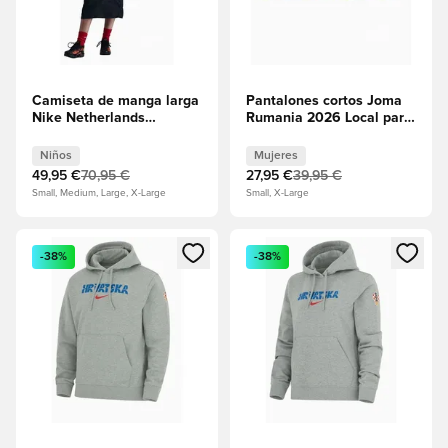
Camiseta de manga larga
Pantalones cortos Joma
Nike Netherlands
Rumania 2026 Local para
Goalkeeper Junior
mujeres - Amarillo
Niños
Mujeres
49,95 €
70,95 €
27,95 €
39,95 €
Small, Medium, Large, X-Large
Small, X-Large
Abre un modal para iniciar sesión o registrarse como miembr
Abre un modal para iniciar se
-38%
-38%