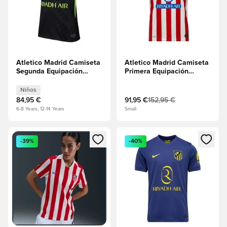
Atletico Madrid Camiseta
Atletico Madrid Camiseta
Segunda Equipación
Primera Equipación
2026/27 Niños
2025/26 Vapor
Niños
84,95 €
91,95 €
152,95 €
6-8 Years, 12-14 Years
Small
Abre un modal para iniciar sesión o registrarse como miembr
Abre un modal para iniciar se
-39%
-40%