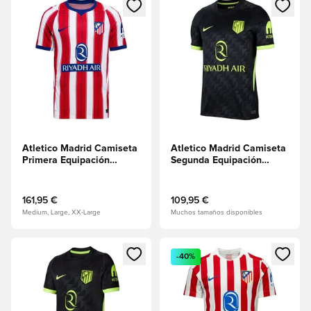
Abre un modal para iniciar sesión o registrarse como miembr
Abre un modal para iniciar se
Atletico Madrid Camiseta
Atletico Madrid Camiseta
Primera Equipación
Segunda Equipación
2026/27 Aero-FIT
2026/27
Authentic
161,95 €
109,95 €
Medium, Large, XX-Large
Muchos tamaños disponibles
Abre un modal para iniciar sesión o registrarse como miembr
Abre un modal para iniciar se
-40%