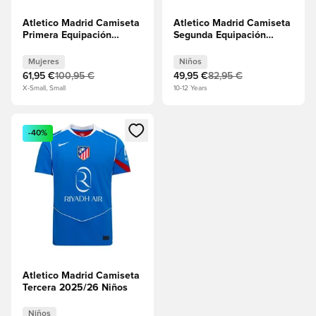
Atletico Madrid Camiseta
Atletico Madrid Camiseta
Primera Equipación
Segunda Equipación
2025/26 Mujeres
2025/26 Niños
Mujeres
Niños
61,95 €
100,95 €
49,95 €
82,95 €
X-Small, Small
10-12 Years
Abre un modal para iniciar sesión o registrarse como miembr
-40%
Atletico Madrid Camiseta
Tercera 2025/26 Niños
Niños