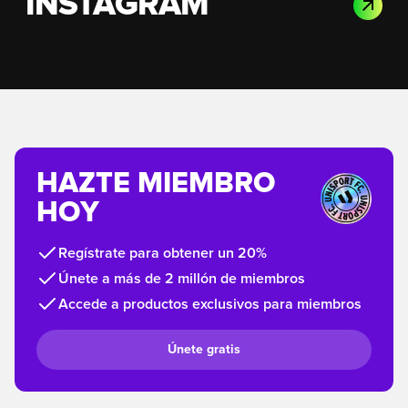
INSTAGRAM
HAZTE MIEMBRO
HOY
Regístrate para obtener un 20%
Únete a más de 2 millón de miembros
Accede a productos exclusivos para miembros
Únete gratis