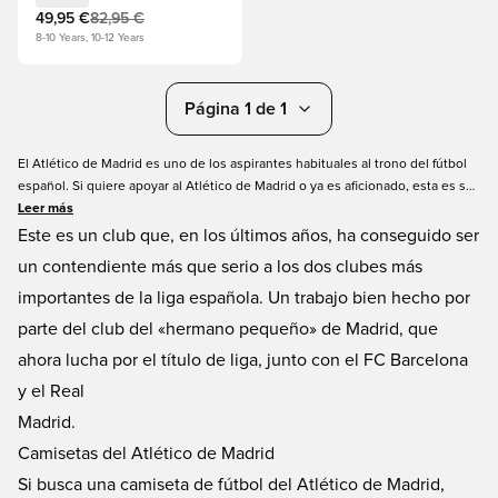
49,95 €
82,95 €
8-10 Years, 10-12 Years
Página 1 de 1
El Atlético de Madrid es uno de los aspirantes habituales al trono del fútbol
español. Si quiere apoyar al Atlético de Madrid o ya es aficionado, esta es su
página. Explore nuestra amplia selección de camisetas del Atlético de
Leer más
Madrid, que incluye equipaciones de local, visitante y tercera equipación en
Este es un club que, en los últimos años, ha conseguido ser
todas las tallas. Puede imprimir en la parte posterior de su próxima camiseta
un contendiente más que serio a los dos clubes más
del Atlético de Madrid con uno de sus jugadores favoritos del primer equipo.
importantes de la liga española. Un trabajo bien hecho por
Pida hoy mismo su camiseta del Atlético de Madrid en Unisport.
parte del club del «hermano pequeño» de Madrid, que
ahora lucha por el título de liga, junto con el FC Barcelona
y el Real
Madrid.
Camisetas del Atlético de Madrid
Si busca una camiseta de fútbol del Atlético de Madrid,