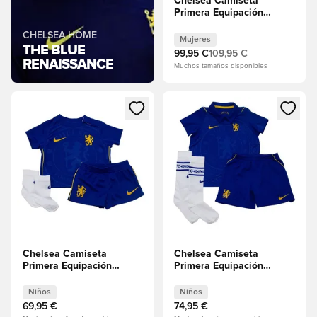
Chelsea Camiseta
Primera Equipación
2026/27 Mujeres
CHELSEA HOME
Mujeres
THE BLUE
99,95 €
109,95 €
RENAISSANCE
Muchos tamaños disponibles
Abre un modal para iniciar sesión o registrarse como miembr
Abre un modal para iniciar se
Chelsea Camiseta
Chelsea Camiseta
Primera Equipación
Primera Equipación
2026/27 Kit para bebés
2026/27 Minikit Niños
Niños
Niños
Niños
69,95 €
74,95 €