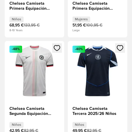
Chelsea Camiseta
Chelsea Camiseta
Primera Equipación
Primera Equipación
2025/26 Vapor Niños
2025/26 Mujeres
Niños
Mujeres
68,95 €
133,95 €
51,95 €
100,95 €
8-10 Years
Large
Abre un modal para iniciar sesión o registrarse como miembr
Abre un modal para iniciar se
-48%
-40%
Chelsea Camiseta
Chelsea Camiseta
Segunda Equipación
Tercera 2025/26 Niños
2025/26 Niños
Niños
Niños
42,95 €
82,95 €
49,95 €
82,95 €