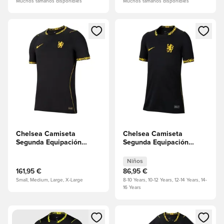
Muchos tamaños disponibles
Muchos tamaños disponibles
Abre un modal para iniciar sesión o registrarse como miembr
Abre un modal para iniciar se
Chelsea Camiseta
Chelsea Camiseta
Segunda Equipación
Segunda Equipación
2026/27 Aero-FIT
2026/27 Niños
Authentic
Niños
161,95 €
86,95 €
Small, Medium, Large, X-Large
8-10 Years, 10-12 Years, 12-14 Years, 14-
16 Years
Abre un modal para iniciar sesión o registrarse como miembr
Abre un modal para iniciar se