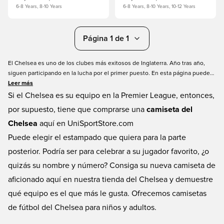
6-8 Years, 8-10 Years
6-8 Years, 8-10 Years, 10-12 Years
Página 1 de 1
El Chelsea es uno de los clubes más exitosos de Inglaterra. Año tras año,
siguen participando en la lucha por el primer puesto. En esta página puede
encontrar la equipación local, visitante y tercera del Chelsea, para que pueda
Leer más
apoyar a su equipo desde el norte de Londres. Le damos la opción de elegir
Si el Chelsea es su equipo en la Premier League, entonces,
si quiere imprimir en la parte trasera de su próxima camiseta del Chelsea,
por supuesto, tiene que comprarse una
camiseta del
suya o de su jugador favorito. Compre su camiseta del Chelsea aquí en
Chelsea
aquí en UniSportStore.com
Unisport.
Puede elegir el estampado que quiera para la parte
posterior. Podría ser para celebrar a su jugador favorito, ¿o
quizás su nombre y número? Consiga su nueva camiseta de
aficionado aquí en nuestra tienda del Chelsea y demuestre
qué equipo es el que más le gusta. Ofrecemos camisetas
de fútbol del Chelsea para niños y adultos.