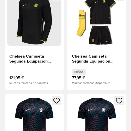
Chelsea Camiseta
Chelsea Camiseta
Segunda Equipación
Segunda Equipación
2026/27 Mangas largas
2026/27 Minikit Niños
Niños
121,95 €
77,95 €
Muchos tamaños disponibles
Muchos tamaños disponibles
Abre un modal para iniciar sesión o registrarse como miembr
Abre un modal para iniciar se